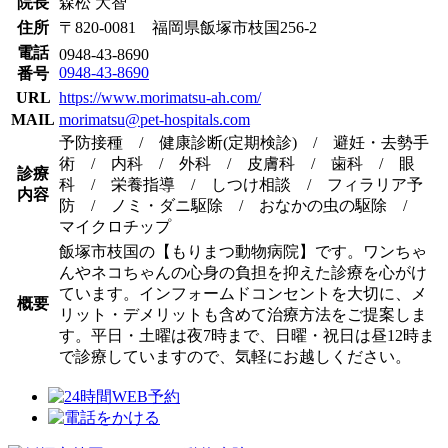
院長
森松 大智
住所
〒820-0081 福岡県飯塚市枝国256-2
電話
0948-43-8690
0948-43-8690
番号
URL
https://www.morimatsu-ah.com/
MAIL
morimatsu@pet-hospitals.com
予防接種 / 健康診断(定期検診) / 避妊・去勢手
術 / 内科 / 外科 / 皮膚科 / 歯科 / 眼
診療
科 / 栄養指導 / しつけ相談 / フィラリア予
内容
防 / ノミ・ダニ駆除 / おなかの虫の駆除 /
マイクロチップ
飯塚市枝国の【もりまつ動物病院】です。ワンちゃ
んやネコちゃんの心身の負担を抑えた診療を心がけ
ています。インフォームドコンセントを大切に、メ
概要
リット・デメリットも含めて治療方法をご提案しま
す。平日・土曜は夜7時まで、日曜・祝日は昼12時ま
で診療していますので、気軽にお越しください。