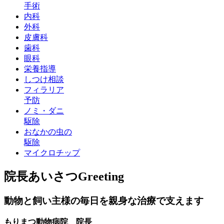
手術
内科
外科
皮膚科
歯科
眼科
栄養指導
しつけ相談
フィラリア
予防
ノミ・ダニ
駆除
おなかの虫の
駆除
マイクロチップ
院長あいさつ
Greeting
動物と飼い主様の毎日を親身な治療で支えます
もりまつ動物病院 院長