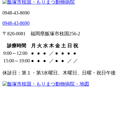
0948-43-8690
0948-43-8690
〒820-0081 福岡県飯塚市枝国256-2
診療時間
月
火
水
木
金
土
日
祝
9:00～12:00
●
●
●
／
●
●
●
●
15:00～19:00
●
●
●
／
●
●
／
／
休診日：第１・第3水曜日、木曜日、日曜・祝日午後