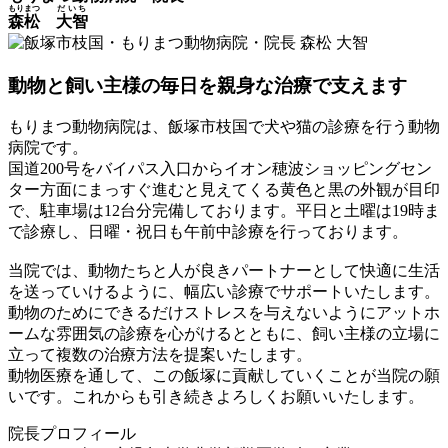
もりまつ
だいち
森松
大智
動物と飼い主様の毎日を親身な治療で支えます
もりまつ動物病院は、飯塚市枝国で犬や猫の診療を行う動物
病院です。
国道200号をバイパス入口からイオン穂波ショッピングセン
ター方面にまっすぐ進むと見えてくる黄色と黒の外観が目印
で、駐車場は12台分完備しております。平日と土曜は19時ま
で診療し、日曜・祝日も午前中診療を行っております。
当院では、動物たちと人が良きパートナーとして快適に生活
を送っていけるように、幅広い診療でサポートいたします。
動物のためにできるだけストレスを与えないようにアットホ
ームな雰囲気の診療を心がけるとともに、飼い主様の立場に
立って複数の治療方法を提案いたします。
動物医療を通して、この飯塚に貢献していくことが当院の願
いです。これからも引き続きよろしくお願いいたします。
院長プロフィール