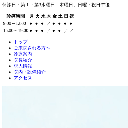
休診日：第１・第3水曜日、木曜日、日曜・祝日午後
診療時間
月
火
水
木
金
土
日
祝
9:00～12:00
●
●
●
／
●
●
●
●
15:00～19:00
●
●
●
／
●
●
／
／
トップ
ご来院される方へ
診療案内
院長紹介
求人情報
院内・設備紹介
アクセス